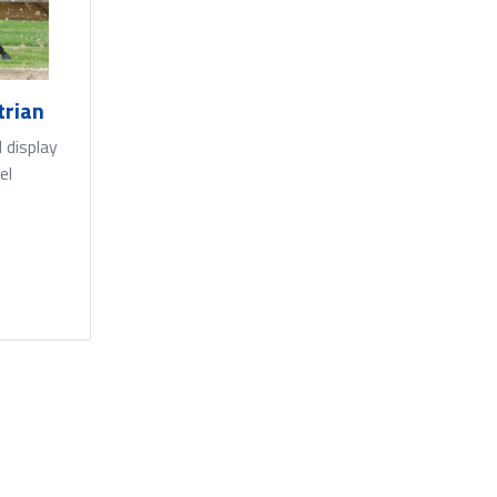
trian
 display
l.